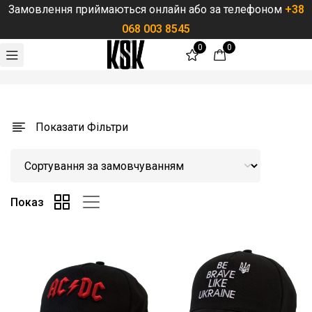
Замовлення приймаються онлайн або за телефоном
+38
068 003 8545
0
0
Порожні
Немає товар
Показати Фільтри
Показ