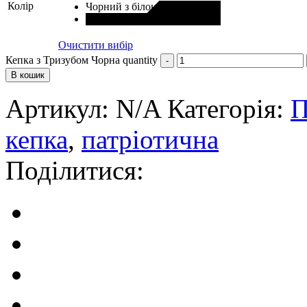
Колір
Чорний з білою вишивкою
Чорний з чорною вишивкою
Очистити вибір
Кепка з Тризубом Чорна quantity
В кошик
Артикул:
N/A
Категорія:
П
кепка
,
патріотична
Поділитися: