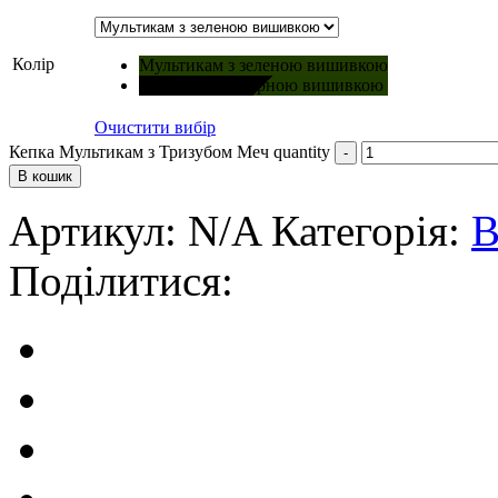
Колір
Мультикам з зеленою вишивкою
Мультикам з чорною вишивкою
Очистити вибір
Кепка Мультикам з Тризубом Меч quantity
В кошик
Артикул:
N/A
Категорія:
В
Поділитися: