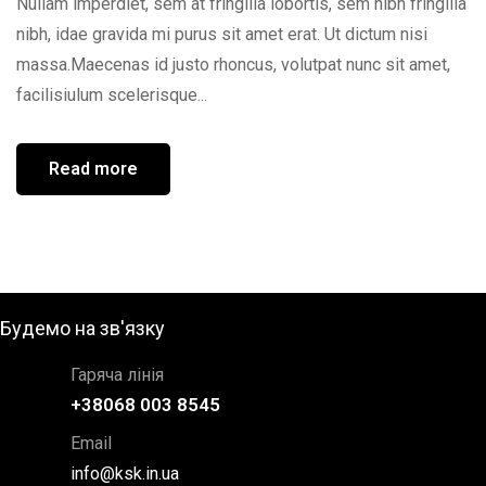
Nullam imperdiet, sem at fringilla lobortis, sem nibh fringilla
nibh, idae gravida mi purus sit amet erat. Ut dictum nisi
massa.Maecenas id justo rhoncus, volutpat nunc sit amet,
facilisiulum scelerisque...
Read more
Будемо на зв'язку
Гаряча лінія
+38068 003 8545
Email
info@ksk.in.ua