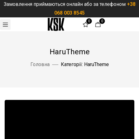
Замовлення приймаються онлайн або за телефоном
+38
068 003 8545
0
0
Порожні
Немає товар
HaruTheme
Повернутис
Головна
Категорії: HaruTheme