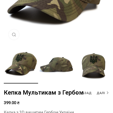
Натисніть, щоб збільшити
Кепка Мультикам з Гербом
НАЗАД
ДАЛІ
399.00
₴
Кепка з 3D вишитим Гербом України