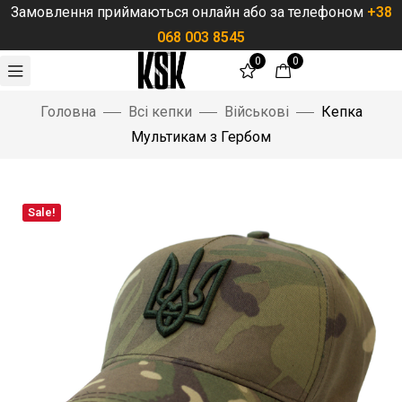
Замовлення приймаються онлайн або за телефоном
+38
068 003 8545
0
0
Порожні
Головна
Всі кепки
Військові
Кепка
Немає товар
Мультикам з Гербом
Повернутис
Sale!