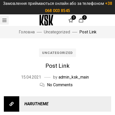
Замовлення приймаються онлайн або за телефоном
+38
068 003 8545
0
0
Порожні
Головна
Uncategorized
Post Link
Немає товар
Повернутис
UNCATEGORIZED
Post Link
15.04.2021
by
admin_ksk_main
No Comments
HARUTHEME